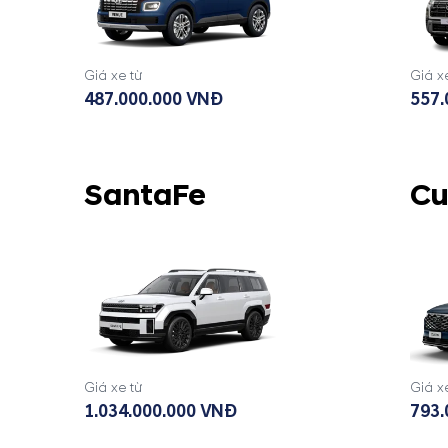
Giá xe từ
Giá x
487.000.000 VNĐ
557.
SantaFe
Cu
Giá xe từ
Giá x
1.034.000.000 VNĐ
793.