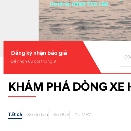
Đăng ký nhận báo giá
Để nhận ưu đãi tháng 9
KHÁM PHÁ DÒNG XE 
Tất cả
Xe du lịch
Xe SUV
Xe MPV