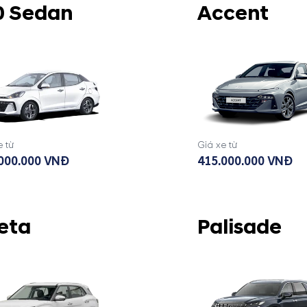
0 Sedan
Accent
e từ
Giá xe từ
000.000 VNĐ
415.000.000 VNĐ
eta
Palisade