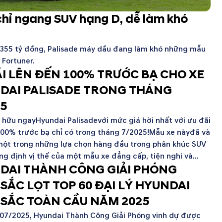
chỉ ngang SUV hạng D, dễ làm khó
1,355 tỷ đồng, Palisade máy dầu đang làm khó những mẫu
 Fortuner.
ÃI LÊN ĐẾN 100% TRƯỚC BẠ CHO XE
DAI PALISADE TRONG THÁNG
25
ở hữu ngayHyundai Palisadevới mức giá hời nhất với ưu đãi
100% trước bạ chỉ có trong tháng 7/2025!Mẫu xe nàyđã và
một trong những lựa chọn hàng đầu trong phân khúc SUV
ng định vị thế của một mẫu xe đẳng cấp, tiện nghi và...
DAI THÀNH CÔNG GIẢI PHÓNG
SẮC LỌT TOP 60 ĐẠI LÝ HYUNDAI
 SẮC TOÀN CẦU NĂM 2025
07/2025, Hyundai Thành Công Giải Phóng vinh dự được