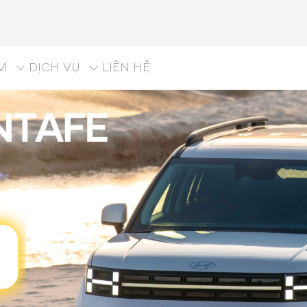
M
DỊCH VỤ
LIÊN HỆ