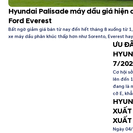
Hyundai Palisade máy dầu giá hiện 
Ford Everest
Bất ngờ giảm giá bán từ nay đến hết tháng 8 xuống từ 
xe máy dầu phân khúc thấp hơn như Sorento, Everest hay
ƯU Đ
HYUN
7/20
Cơ hội s
lên đến 
đang là 
cỡ E, khẳ
HYUN
XUẤT 
XUẤT
Ngày 04/