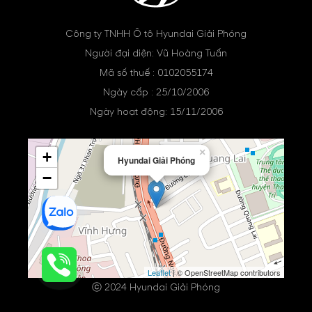
Công ty TNHH Ô tô Hyundai Giải Phóng
Người đại diện: Vũ Hoàng Tuấn
Mã số thuế : 0102055174
Ngày cấp : 25/10/2006
Ngày hoạt động: 15/11/2006
×
+
Hyundai Giải Phóng
−
Leaflet
| © OpenStreetMap contributors
ⓒ 2024 Hyundai Giải Phóng