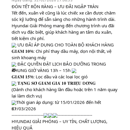
Ngày đăng: 31/01/2026 17:08:53
ĐÓN TẾT RỘN RÀNG – ƯU ĐÃI NGẬP TRÀN
Tết đến, xuân về cũng là lúc chiếc xe cần được chăm
sóc kỹ lưỡng để sẵn sàng cho những hành trình dài.
Hyundai Giải Phóng mang đến chương trình ưu đãi
dịch vụ đặc biệt, giúp khách hàng an tâm du xuân,
tiết kiệm chi phí.
ƯU ĐÃI ÁP DỤNG CHO TOÀN BỘ KHÁCH HÀNG
𝐆𝐈𝐀̉𝐌 𝟏𝟎%: Chi phí thay dầu máy, dọn nội thất, vệ
sinh khoang máy
ĐẶC QUYỀN ĐẶT LỊCH BẢO DƯỠNG TRONG
KHUNG GIỜ VÀNG 13h – 15h
𝐆𝐈𝐀̉𝐌 𝟏𝟓%: Lọc dầu và các loại lọc gió
𝐓𝐀̣̆𝐍𝐆 𝐒𝐎̂̉ 𝐆𝐈𝐀̉𝐌 𝐆𝐈𝐀́ 𝟏𝟎 𝐓𝐑𝐈𝐄̣̂𝐔 Đ𝐎̂̀𝐍𝐆
(Dành cho khách hàng lần đầu hoặc trên 1 năm quay
lại làm dịch vụ)
Thời gian áp dụng: từ 15/01/2026 đến hết
31/03/2026
----------------------
------------------------
HYUNDAI GIẢI PHÓNG – UY TÍN, CHẤT LƯỢNG,
HIỆU QUẢ