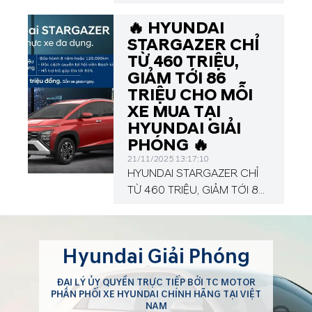
những chuyến đi xa. Với
MỖI XE MUA TẠI HYUNDAI
kiểu dáng trẻ trung và mức
GIẢI PHÓNG
🔥 HYUNDAI
tiêu hao...
STARGAZER CHỈ
TỪ 460 TRIỆU,
GIẢM TỚI 86
TRIỆU CHO MỖI
XE MUA TẠI
HYUNDAI GIẢI
PHÓNG 🔥
21/11/2025 13:17:10
HYUNDAI STARGAZER CHỈ
TỪ 460 TRIỆU, GIẢM TỚI 86
TRIỆU CHO MỖI XE MUA TẠI
HYUNDAI GIẢI PHÓNG
Hyundai Giải Phóng
ĐẠI LÝ ỦY QUYỀN TRỰC TIẾP BỞI TC MOTOR
PHÂN PHỐI XE HYUNDAI CHÍNH HÃNG TẠI VIỆT
NAM