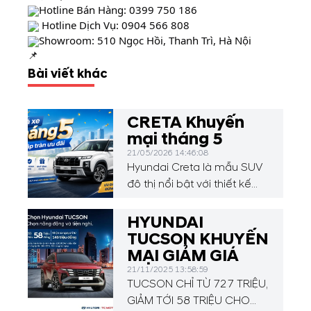
Hotline Bán Hàng:
0399 750 186
Hotline Dịch Vụ:
0904 566 808
Showroom: 510 Ngọc Hồi, Thanh Trì, Hà Nội
Bài viết khác
CRETA Khuyến
mại tháng 5
21/05/2026 14:46:08
Hyundai Creta là mẫu SUV
đô thị nổi bật với thiết kế
hiện đại, mạnh mẽ và nhiều
công nghệ tiện nghi. Xe sở
HYUNDAI
hữu không gian rộng rãi, khả
TUCSON KHUYẾN
năng vận hành linh hoạt
MẠI GIẢM GIÁ
cùng các tính năng an toàn
21/11/2025 13:58:59
tiên tiến, phù hợp cho cả di
TUCSON CHỈ TỪ 727 TRIỆU,
chuyển hàng ngày lẫn
GIẢM TỚI 58 TRIỆU CHO