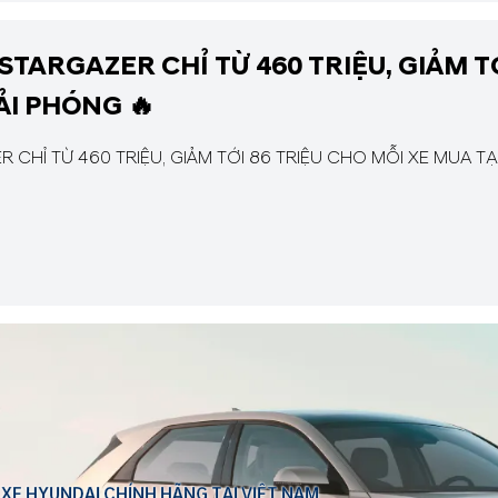
STARGAZER CHỈ TỪ 460 TRIỆU, GIẢM TỚ
ẢI PHÓNG 🔥
 CHỈ TỪ 460 TRIỆU, GIẢM TỚI 86 TRIỆU CHO MỖI XE MUA TẠ
 XE HYUNDAI CHÍNH HÃNG TẠI VIỆT NAM