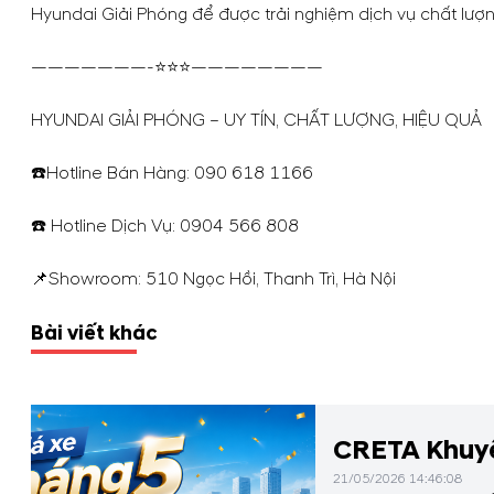
Hyundai Giải Phóng để được trải nghiệm dịch vụ chất lư
———————-⭐⭐⭐————————
HYUNDAI GIẢI PHÓNG – UY TÍN, CHẤT LƯỢNG, HIỆU QUẢ
☎️Hotline Bán Hàng:
090 618 1166
☎️ Hotline Dịch Vụ:
0904 566 808
📌Showroom: 510 Ngọc Hồi, Thanh Trì, Hà Nội
Bài viết khác
CRETA Khuyế
21/05/2026 14:46:08