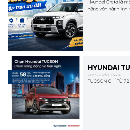
Hyundai Creta là mẫu
năng vận hành linh 
trẻ trung và mức tiêu
HYUNDAI TU
21/11/2025 13:58:59
TUCSON CHỈ TỪ 727