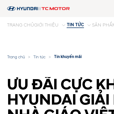
TIN TỨC
TRANG CHỦ
GIỚI THIỆU
SẢN PHẨ
Tin khuyến mãi
Trang chủ
>
Tin tức
>
ƯU ĐÃI CỰC K
HYUNDAI GIẢ