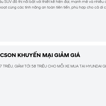
 SUV đô thị nổi bật với thiết kế hiện đại, mạnh mẽ và nhiều c
hoạt cùng các tính năng an toàn tiên tiến, phù hợp cho cả di
 hao...
CSON KHUYẾN MẠI GIẢM GIÁ
 TRIỆU, GIẢM TỚI 58 TRIỆU CHO MỖI XE MUA TẠI HYUNDAI G