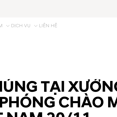
M
DỊCH VỤ
LIÊN HỆ
HỦNG TẠI XƯỞN
I PHÓNG CHÀO