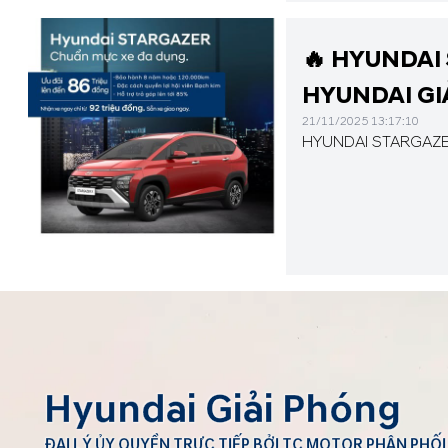
🔥 HYUNDAI 
HYUNDAI GI
21/11/2025 13:17:10
HYUNDAI STARGAZER
Hyundai Giải Phóng
ĐẠI LÝ ỦY QUYỀN TRỰC TIẾP BỞI TC MOTOR PHÂN PHỐI