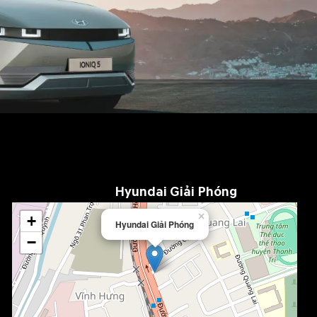
Hyundai Giải Phóng
×
+
Hyundai Giải Phóng
−