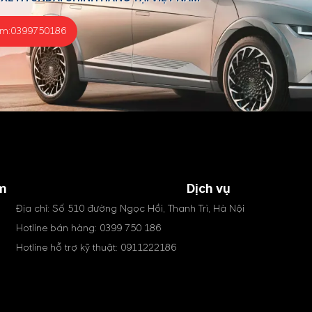
ểm:
0399750186
m
Dịch vụ
Địa chỉ: Số 510 đường Ngọc Hồi, Thanh Trì, Hà Nội
Hotline bán hàng:
0399 750 186
Hotline hỗ trợ kỹ thuật:
0911222186