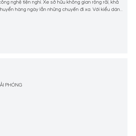
ông nghệ tiện nghi. Xe sở hữu không gian rộng rãi, khả
 chuyển hàng ngày lẫn những chuyến đi xa. Với kiểu dáng
IẢI PHÓNG