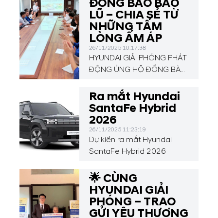
ĐỒNG BÀO BÃO
LŨ – CHIA SẺ TỪ
NHỮNG TẤM
LÒNG ẤM ÁP
26/11/2025 10:17:38
HYUNDAI GIẢI PHÓNG PHÁT
ĐỘNG ỦNG HỘ ĐỒNG BÀO
BÃO LŨ – CHIA SẺ TỪ
NHỮNG TẤM LÒNG ẤM ÁP
Ra mắt Hyundai
SantaFe Hybrid
2026
26/11/2025 11:23:19
Dự kiến ra mắt Hyundai
SantaFe Hybrid 2026
🌟 CÙNG
HYUNDAI GIẢI
PHÓNG – TRAO
GỬI YÊU THƯƠNG