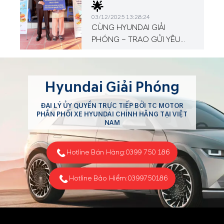
🌟
03/12/2025 13:28:24
CÙNG HYUNDAI GIẢI
PHÓNG – TRAO GỬI YÊU
THƯƠNG
Hyundai Giải Phóng
ĐẠI LÝ ỦY QUYỀN TRỰC TIẾP BỞI TC MOTOR
PHÂN PHỐI XE HYUNDAI CHÍNH HÃNG TẠI VIỆT
NAM
Hotline Bán Hàng:
0399 750 186
Hotline Bảo Hiểm:
0399750186