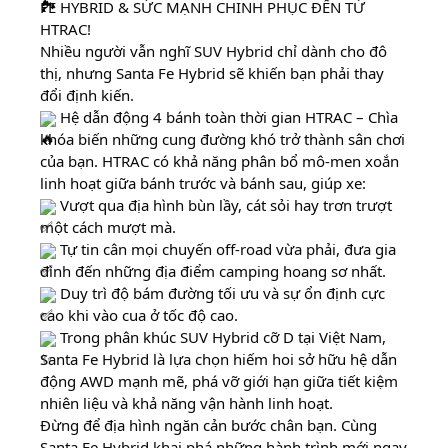
FE HYBRID & SỨC MẠNH CHINH PHỤC ĐẾN TỪ
HTRAC!
Nhiều người vẫn nghĩ SUV Hybrid chỉ dành cho đô
thị, nhưng Santa Fe Hybrid sẽ
khiến bạn phải thay
đổi định kiến.
Hệ dẫn động 4 bánh toàn thời gian HTRAC – Chìa
khóa biến những cung đường khó trở thành sân chơi
của bạn. HTRAC có khả năng phân bổ mô-men xoắn
linh hoạt giữa bánh trước và bánh sau, giúp xe:
Vượt qua địa hình bùn lầy, cát sỏi hay trơn trượt
một cách mượt mà.
Tự tin cân mọi chuyến off-road vừa phải, đưa gia
đình đến những địa điểm camping hoang sơ nhất.
Duy trì độ bám đường tối ưu và sự ổn định cực
cao khi vào cua ở tốc độ cao.
Trong phân khúc SUV Hybrid cỡ D tại Việt Nam,
Santa Fe Hybrid là lựa chọn hiếm hoi sở hữu hệ dẫn
động AWD mạnh mẽ, phá vỡ giới hạn giữa tiết kiệm
nhiên liệu và khả năng vận hành linh hoạt.
Đừng để địa hình ngăn cản bước chân bạn. Cùng
Santa Fe Hybrid khai phá những hành trình mới ngay