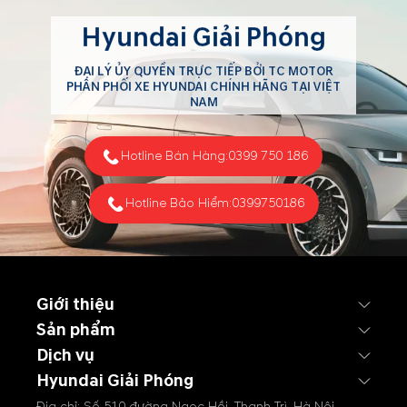
Hyundai Giải Phóng
ĐẠI LÝ ỦY QUYỀN TRỰC TIẾP BỞI TC MOTOR
PHÂN PHỐI XE HYUNDAI CHÍNH HÃNG TẠI VIỆT
NAM
Hotline Bán Hàng:
0399 750 186
Hotline Bảo Hiểm:
0399750186
Giới thiệu
Sản phẩm
Dịch vụ
Hyundai Giải Phóng
Địa chỉ: Số 510 đường Ngọc Hồi, Thanh Trì, Hà Nội