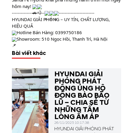
hôm nay!
----------------------
------------------------
HYUNDAI GIẢI PHÓNG – UY TÍN, CHẤT LƯỢNG,
HIỆU QUẢ
Hotline Bán Hàng:
0399750186
Showroom: 510 Ngọc Hồi, Thanh Trì, Hà Nội
Bài viết khác
HYUNDAI GIẢI
PHÓNG PHÁT
ĐỘNG ỦNG HỘ
ĐỒNG BÀO BÃO
LŨ – CHIA SẺ TỪ
NHỮNG TẤM
LÒNG ẤM ÁP
26/11/2025 10:17:38
HYUNDAI GIẢI PHÓNG PHÁT