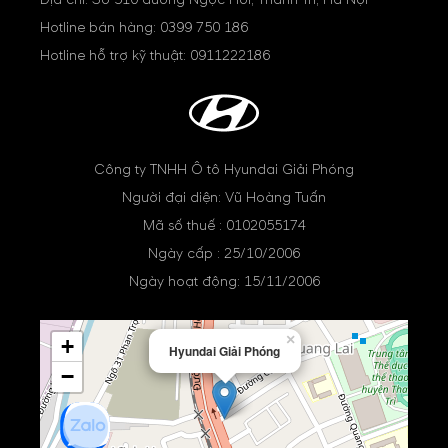
Hotline bán hàng:
0399 750 186
Hotline hỗ trợ kỹ thuật:
0911222186
Công ty TNHH Ô tô Hyundai Giải Phóng
Người đại diện: Vũ Hoàng Tuấn
Mã số thuế : 0102055174
Ngày cấp : 25/10/2006
Ngày hoạt động: 15/11/2006
×
+
Hyundai Giải Phóng
−