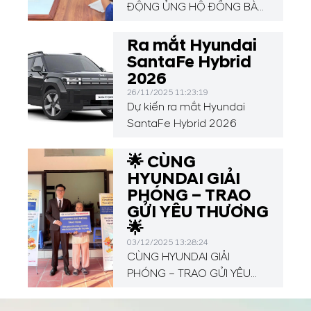
ĐỘNG ỦNG HỘ ĐỒNG BÀO
BÃO LŨ – CHIA SẺ TỪ
NHỮNG TẤM LÒNG ẤM ÁP
Ra mắt Hyundai
SantaFe Hybrid
2026
26/11/2025 11:23:19
Dự kiến ra mắt Hyundai
SantaFe Hybrid 2026
🌟 CÙNG
HYUNDAI GIẢI
PHÓNG – TRAO
GỬI YÊU THƯƠNG
🌟
03/12/2025 13:28:24
CÙNG HYUNDAI GIẢI
PHÓNG – TRAO GỬI YÊU
THƯƠNG