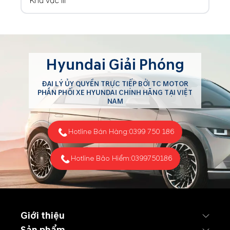
Khu vực III
Hyundai Giải Phóng
ĐẠI LÝ ỦY QUYỀN TRỰC TIẾP BỞI TC MOTOR
PHÂN PHỐI XE HYUNDAI CHÍNH HÃNG TẠI VIỆT
NAM
Hotline Bán Hàng:
0399 750 186
Hotline Bảo Hiểm:
0399750186
Giới thiệu