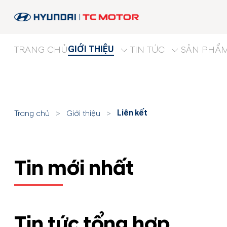
GIỚI THIỆU
TRANG CHỦ
TIN TỨC
SẢN PHẨ
Liên kết
Trang chủ
>
Giới thiệu
>
Tin mới nhất
Tin tức tổng hợp