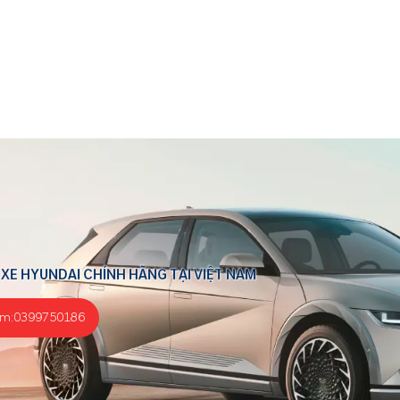
 XE HYUNDAI CHÍNH HÃNG TẠI VIỆT NAM
ểm:
0399750186