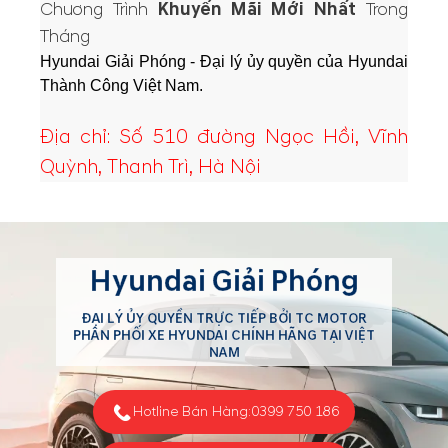
Chương Trình
Khuyến Mãi Mới Nhất
Trong
Tháng
Hyundai Giải Phóng - Đại lý ủy quyền của Hyundai
Thành Công Việt Nam.
Địa chỉ: Số 510 đường Ngọc Hồi, Vĩnh
Quỳnh, Thanh Trì, Hà Nội
Hyundai Giải Phóng
ĐẠI LÝ ỦY QUYỀN TRỰC TIẾP BỞI TC MOTOR
PHÂN PHỐI XE HYUNDAI CHÍNH HÃNG TẠI VIỆT
NAM
Hotline Bán Hàng:
0399 750 186