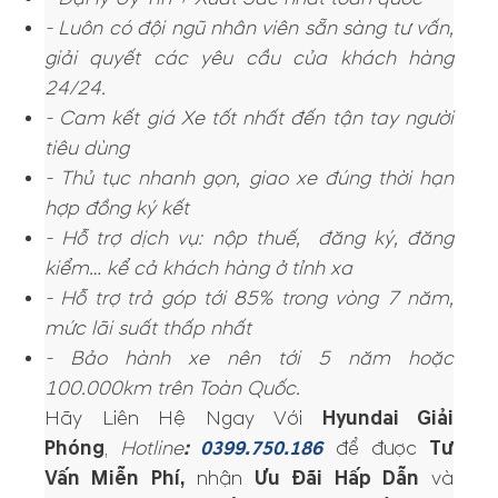
- Luôn có đội ngũ nhân viên sẵn sàng tư vấn,
giải quyết các yêu cầu của khách hàng
24/24.
- Cam kết giá Xe tốt nhất đến tận tay người
tiêu dùng
- Thủ tục nhanh gọn, giao xe đúng thời hạn
hợp đồng ký kết
- Hỗ trợ dịch vụ: nộp thuế, đăng ký, đăng
kiểm… kể cả khách hàng ở tỉnh xa
- Hỗ trợ trả góp tới 85% trong vòng 7 năm,
mức lãi suất thấp nhất
- Bảo hành xe nên tới 5 năm hoặc
100.000km trên Toàn Quốc.
Hãy Liên Hệ Ngay Với
Hyundai Giải
Phóng
,
Hotline
:
0
399.750.186
để được
Tư
Vấn Miễn Phí,
nhận
Ưu Đãi Hấp Dẫn
và