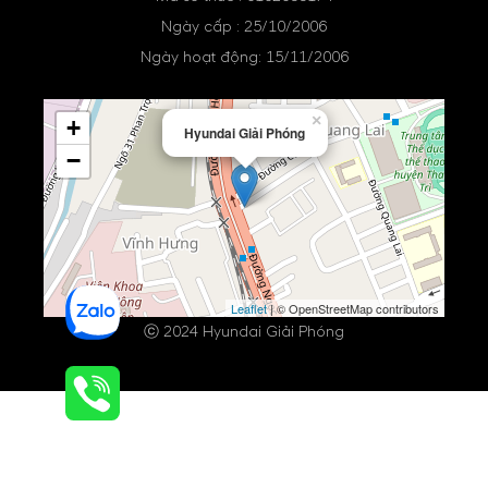
Ngày cấp : 25/10/2006
Ngày hoạt động: 15/11/2006
×
+
Hyundai Giải Phóng
−
Leaflet
| © OpenStreetMap contributors
ⓒ 2024 Hyundai Giải Phóng